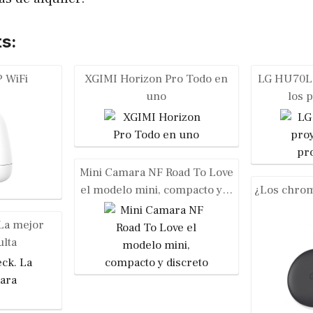
s:
 WiFi
XGIMI Horizon Pro Todo en
LG HU70LS
uno
los 
Mini Camara NF Road To Love
el modelo mini, compacto y…
¿Los chrom
La mejor
lta