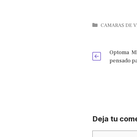
Categories
CAMARAS DE V
Optoma ML
pensado pa
Deja tu com
Comment