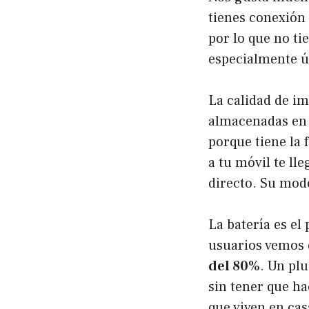
tienes conexión 
por lo que no ti
especialmente út
La calidad de im
almacenadas en 
porque tiene la
a tu móvil te lle
directo. Su mod
La batería es el
usuarios vemos 
del 80%
. Un pl
sin tener que ha
que viven en cas