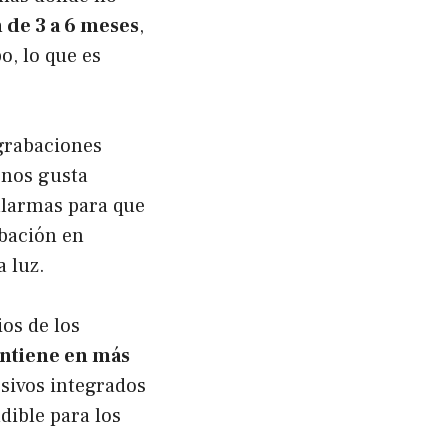
 de 3 a 6 meses
,
o, lo que es
 grabaciones
 nos gusta
alarmas para que
abación en
 luz.
os de los
antiene en más
esivos integrados
dible para los